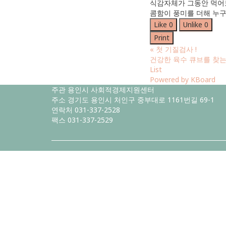
식감자체가 그동안 먹어보
콤함이 풍미를 더해 누구
Like
0
Unlike
0
Print
«
첫 기질검사 !
건강한 육수 큐브를 찾는
List
Powered by KBoard
주관 용인시 사회적경제지원센터
주소 경기도 용인시 처인구 중부대로 1161번길 69-1
연락처 031-337-2528
팩스 031-337-2529