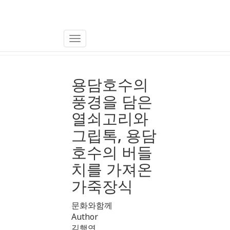
상품리뷰
Toggle
Navigation
용담호수의
풍경을 담은
열쇠고리와
그립톡, 용담
호수의 버들
치를 가져온
가죽장식
문화와함께
Author
김행연