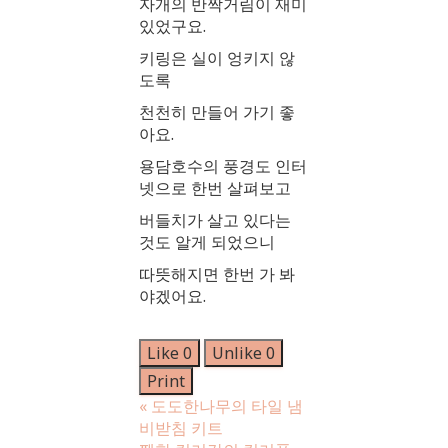
자개의 반짝거림이 재미
있었구요.
키링은 실이 엉키지 않
도록
천천히 만들어 가기 좋
아요.
용담호수의 풍경도 인터
넷으로 한번 살펴보고
버들치가 살고 있다는
것도 알게 되었으니
따뜻해지면 한번 가 봐
야겠어요.
Like
0
Unlike
0
Print
«
도도한나무의 타일 냄
비받침 키트