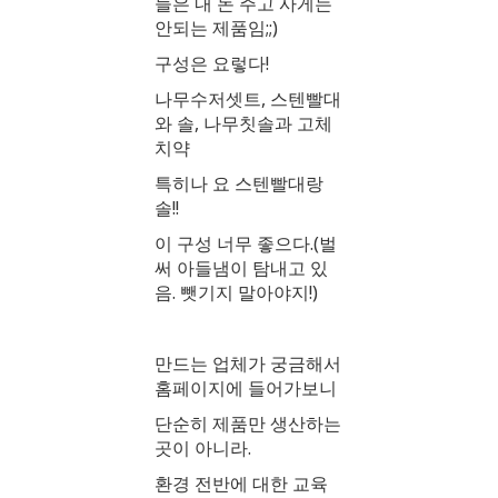
들은 내 돈 주고 사게는
안되는 제품임;;)
구성은 요렇다!
나무수저셋트, 스텐빨대
와 솔, 나무칫솔과 고체
치약
특히나 요 스텐빨대랑
솔!!
이 구성 너무 좋으다.(벌
써 아들냄이 탐내고 있
음. 뺏기지 말아야지!)
만드는 업체가 궁금해서
홈페이지에 들어가보니
단순히 제품만 생산하는
곳이 아니라.
환경 전반에 대한 교육