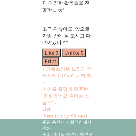
과 다양한 활동들을 진
행하는 곳!
조금 귀찮아도, 앞으로
가방 안에 잘 모시고 다
녀야겠다 ^^
Like
0
Unlike
0
Print
«
고풍스러운 느낌의 악
세사리 DIY공예체험 키
트
아이를 즐겁게 해주는
'참잘했어요 컬러풀 스
탬프'
»
List
Powered by KBoard
주관 용인시 사회적경제지
원센터
주소 경기도 용인시 처인구