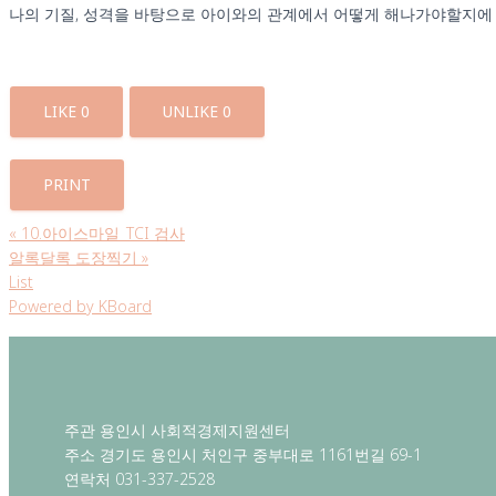
나의 기질, 성격을 바탕으로 아이와의 관계에서 어떻게 해나가야할지에
LIKE
0
UNLIKE
0
PRINT
«
10.아이스마일_TCI 검사
알록달록 도장찍기
»
List
Powered by KBoard
주관 용인시 사회적경제지원센터
주소 경기도 용인시 처인구 중부대로 1161번길 69-1
연락처 031-337-2528