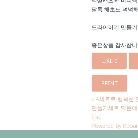
색깔해초와 미니액
달록 해초도 넉넉해
드라이어기 만들기는
좋은상품 감사합니
LIKE
0
PRINT
«
A세트로 행복한 
만들기세트 덕분에
List
Powered by KBoa