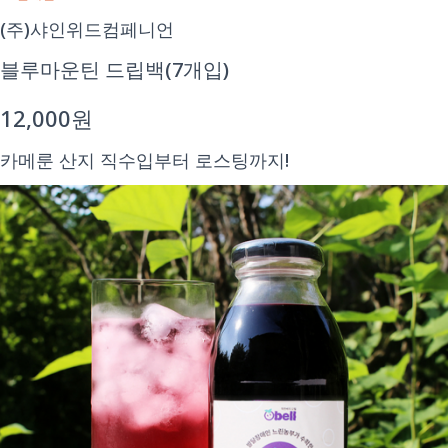
(주)샤인위드컴페니언
블루마운틴 드립백(7개입)
12,000원
카메룬 산지 직수입부터 로스팅까지!