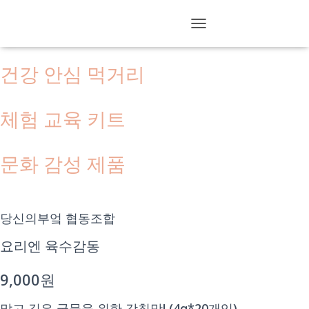
제품소개
T
O
G
건강 안심 먹거리
G
L
E
체험 교육 키트
N
A
V
I
문화 감성 제품
G
A
T
I
당신의부엌 협동조합
O
N
요리엔 육수감동
9,000원
맑고 깊은 국물을 위한 감칠맛! (4g*20개입)