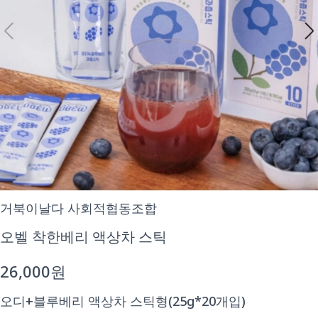
거북이날다 사회적협동조합
오벨 착한베리 액상차 스틱
26,000원
오디+블루베리 액상차 스틱형(25g*20개입)