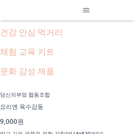
제품소개
TOGGLE NAVIGATION
건강 안심 먹거리
체험 교육 키트
문화 감성 제품
당신의부엌 협동조합
요리엔 육수감동
9,000원
맑고 깊은 국물을 위한 감칠맛! (4g*20개입)