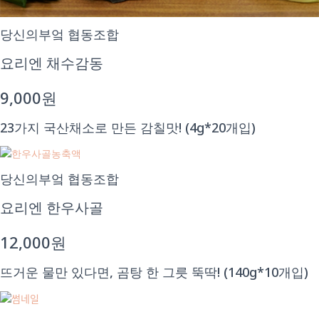
당신의부엌 협동조합
요리엔 채수감동
9,000원
23가지 국산채소로 만든 감칠맛! (4g*20개입)
당신의부엌 협동조합
요리엔 한우사골
12,000원
뜨거운 물만 있다면, 곰탕 한 그릇 뚝딱! (140g*10개입)