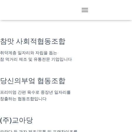
참여기업
T
O
G
G
L
참맛 사회적협동조합
E
N
취약계층 일자리와 자립을 돕는
A
참 먹거리 제조 및 유통전문 기업입니다
V
I
G
A
당신의부엌 협동조합
T
I
프리미엄 간편 육수로 중장년 일자리를
O
창출하는 협동조합입니다
N
(주)교아당
오란다 등 과자 제조/유통 및 프랜차이즈를