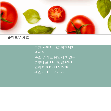
솔티도우 세트
주관 용인시 사회적경제지
원센터
주소 경기도 용인시 처인구
중부대로 1161번길 69-1
연락처 031-337-2528
팩스 031-337-2529