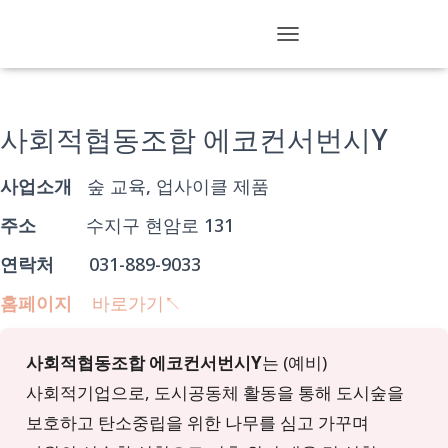
참여기업
T
O
G
G
L
사회적협동조합 에코컨서번시Y
E
N
사업소개
숲 교육, 업사이클 제품
A
V
I
주소
수지구 현암로 131
G
A
연락처
031-889-9033
T
I
홈페이지
바로가기↖︎
O
N
사회적협동조합 에코컨서번시Y
는 (예비)
사회적기업으로, 도시공동체 활동을 통해 도시숲을
보호하고 탄소중립을 위한 나무를 심고 가꾸며