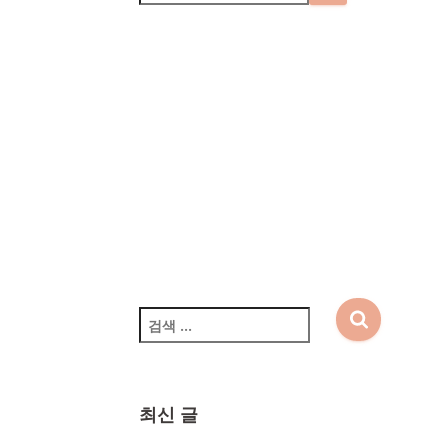
주식회사 삼돌텍
대표: 박수미 | 개인정보 보
호책임자 : 박수미
경기도 성남시 분당구 성남
대로331번길 8, 킨스타워
21층 2101호 | 사업자등록
번호 : 751-86-02094 | 문
의 :
tech.samdol@gmail.com
검
색
:
최신 글