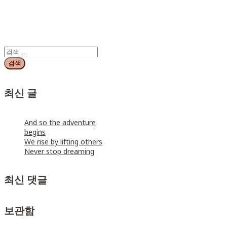
331번길 8, 킨스타워 21층 2101
호 | 사업자등록번호 : 751-86-
02094 | 문의 :
tech.samdol@gmail.com
검
색:
최신 글
And so the adventure
begins
We rise by lifting others
Never stop dreaming
최신 댓글
보관함