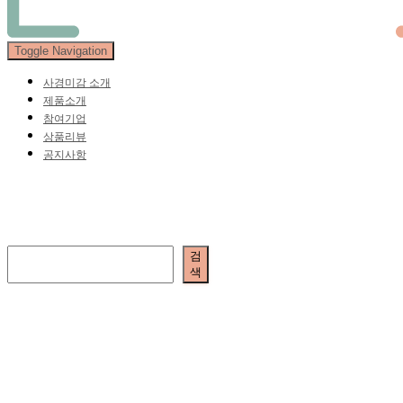
Toggle Navigation
사경미감 소개
제품소개
참여기업
상품리뷰
공지사항
김효정
검색
검
색
주식회사 삼돌텍
대표: 박수미 | 개인정보 보호책
임자 : 박수미
경기도 성남시 분당구 성남대로