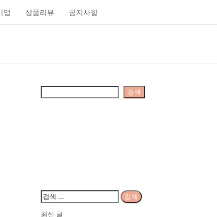
기업
상품리뷰
공지사항
검색
검색
주식회사 삼돌텍
대표: 박수미 | 개인정보 보호책임자 : 박수
미
경기도 성남시 분당구 성남대로331번길 8,
킨스타워 21층 2101호 | 사업자등록번호 :
751-86-02094 | 문의 :
tech.samdol@gmail.com
검
색:
최신 글