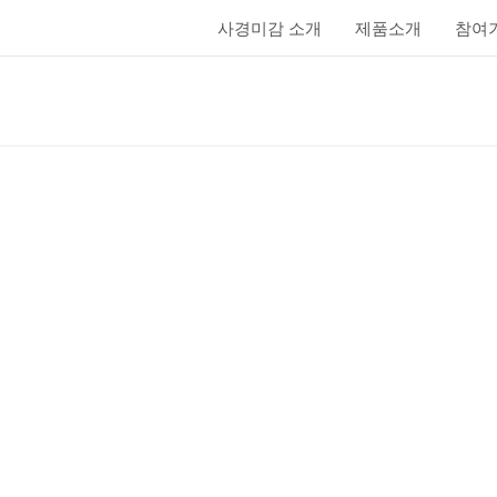
사경미감 소개
제품소개
참여
이정희