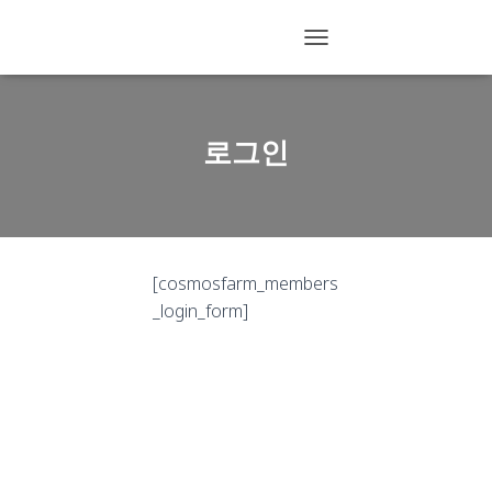
T
O
G
G
L
로그인
E
N
A
V
I
G
[cosmosfarm_members
A
T
_login_form]
I
O
N