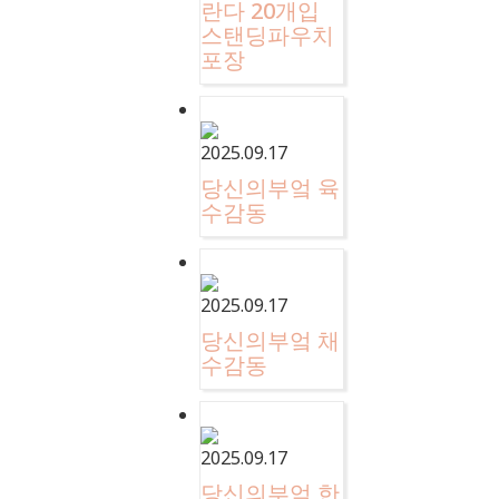
란다 20개입
스탠딩파우치
포장
2025.09.17
당신의부엌 육
수감동
2025.09.17
당신의부엌 채
수감동
2025.09.17
당신의부엌 한