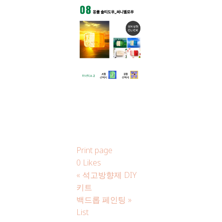
Print page
0
Likes
«
석고방향제 DIY
키트
백드롭 페인팅
»
List