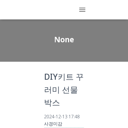
T
O
G
G
L
None
E
N
A
V
I
G
DIY키트 꾸
A
T
I
러미 선물
O
N
박스
2024-12-13 17:48
사경미감