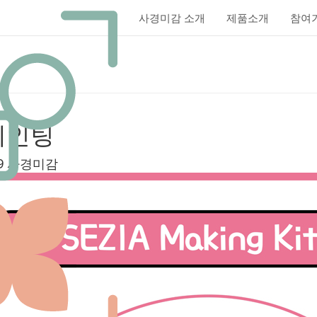
사경미감 소개
제품소개
참여
None
페인팅
9
사경미감