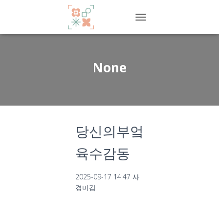
T
O
G
G
L
None
E
N
A
V
I
G
당신의부엌
A
T
I
육수감동
O
N
2025-09-17 14:47
사
경미감