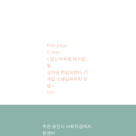
Print page
0
Likes
«
당신의부엌 채수감
동
교아당 한입오란다 20
개입 스탠딩파우치 포
장
»
List
주관 용인시 사회적경제지
원센터