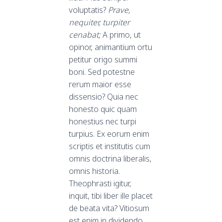
voluptatis?
Prave,
nequiter, turpiter
cenabat;
A primo, ut
opinor, animantium ortu
petitur origo summi
boni. Sed potestne
rerum maior esse
dissensio? Quia nec
honesto quic quam
honestius nec turpi
turpius. Ex eorum enim
scriptis et institutis cum
omnis doctrina liberalis,
omnis historia.
Theophrasti igitur,
inquit, tibi liber ille placet
de beata vita? Vitiosum
est enim in dividendo