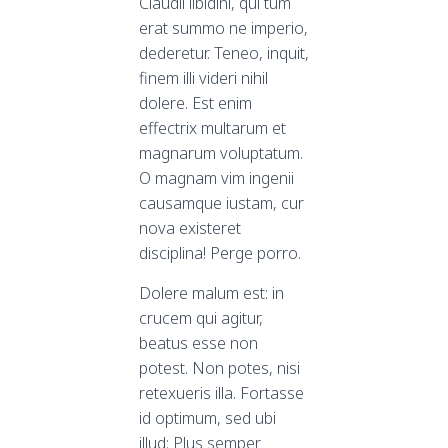
Claudii libidini, qui tum
erat summo ne imperio,
dederetur. Teneo, inquit,
finem illi videri nihil
dolere. Est enim
effectrix multarum et
magnarum voluptatum.
O magnam vim ingenii
causamque iustam, cur
nova existeret
disciplina! Perge porro.
Dolere malum est: in
crucem qui agitur,
beatus esse non
potest. Non potes, nisi
retexueris illa. Fortasse
id optimum, sed ubi
illud: Plus semper