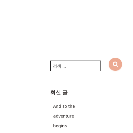
당구 성남대로
331번길 8, 킨스
타워 21층 2101
호 | 사업자등록
번호 : 751-86-
02094 | 문의 :
tech.samdol@g
mail.com
검
색
:
최신 글
And so the
adventure
begins