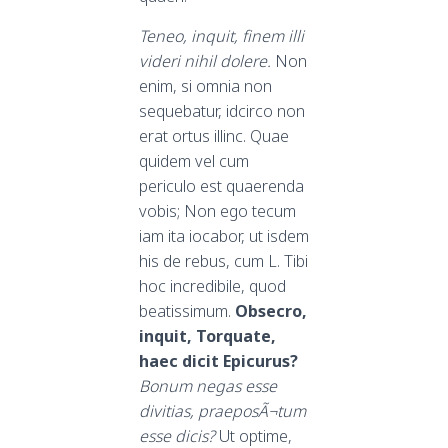
Teneo, inquit, finem illi
videri nihil dolere.
Non
enim, si omnia non
sequebatur, idcirco non
erat ortus illinc. Quae
quidem vel cum
periculo est quaerenda
vobis; Non ego tecum
iam ita iocabor, ut isdem
his de rebus, cum L. Tibi
hoc incredibile, quod
beatissimum.
Obsecro,
inquit, Torquate,
haec dicit Epicurus?
Bonum negas esse
divitias, praeposÃ¬tum
esse dicis?
Ut optime,