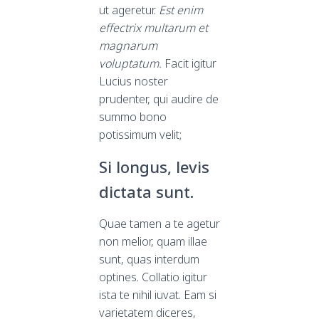
ut ageretur.
Est enim
effectrix multarum et
magnarum
voluptatum.
Facit igitur
Lucius noster
prudenter, qui audire de
summo bono
potissimum velit;
Si longus, levis
dictata sunt.
Quae tamen a te agetur
non melior, quam illae
sunt, quas interdum
optines. Collatio igitur
ista te nihil iuvat. Eam si
varietatem diceres,