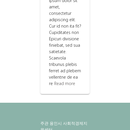
ipsum dolor sit
amet,
consectetur
adipiscing elit.
Cur id non ita fit?
Cupiditates non
Epicuri divisione
finiebat, sed sua
satietate.
Scaevola
tribunus plebis
ferret ad plebem
vellentne de ea
re
Read more
주관 용인시 사회적경제지
원센터