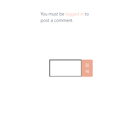
You must be
logged in
to
post a comment.
검색
검
색
주식회사 삼돌텍
대표: 박수미 | 개
인정보 보호책임
자 : 박수미
경기도 성남시 분