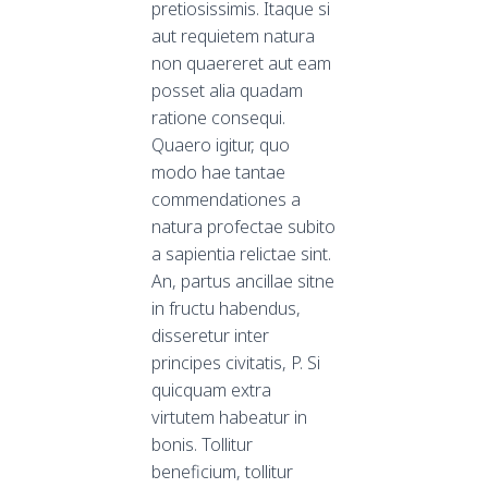
pretiosissimis. Itaque si
aut requietem natura
non quaereret aut eam
posset alia quadam
ratione consequi.
Quaero igitur, quo
modo hae tantae
commendationes a
natura profectae subito
a sapientia relictae sint.
An, partus ancillae sitne
in fructu habendus,
disseretur inter
principes civitatis, P. Si
quicquam extra
virtutem habeatur in
bonis. Tollitur
beneficium, tollitur