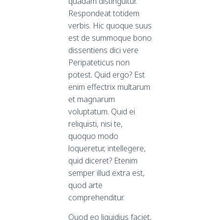
quadam distinguitur.
Respondeat totidem
verbis. Hic quoque suus
est de summoque bono
dissentiens dici vere
Peripateticus non
potest. Quid ergo? Est
enim effectrix multarum
et magnarum
voluptatum. Quid ei
reliquisti, nisi te,
quoquo modo
loqueretur, intellegere,
quid diceret? Etenim
semper illud extra est,
quod arte
comprehenditur.
Quod eo liquidius faciet,