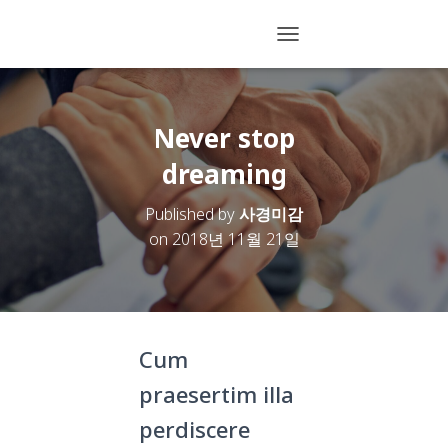
T
O
G
G
L
Never stop
E
N
dreaming
A
V
Published by
사경미감
I
on
2018년 11월 21일
G
A
T
I
O
N
Cum
praesertim illa
perdiscere